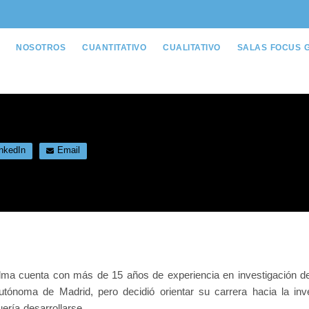
NOSOTROS
CUANTITATIVO
CUALITATIVO
SALAS FOCUS 
nkedIn
Email
lma cuenta con más de 15 años de experiencia en investigación de
utónoma de Madrid, pero decidió orientar su carrera hacia la in
uería desarrollarse.