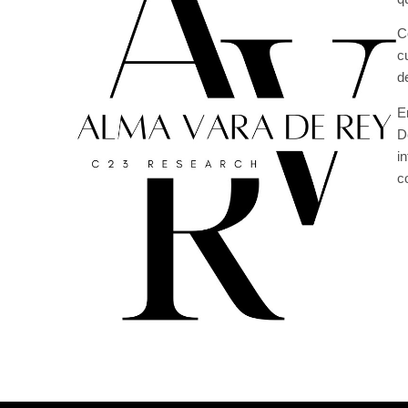
C
c
d
E
D
i
c