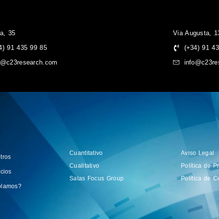
a, 35
Via Augusta, 1
4) 91 435 99 85
(+34) 91 4
o@c23research.com
info@c23re
Cuantitativo
Aviso Legal
tros
Cualitativo
Política de P
icios
Salas Focus Group
Política de C
blamos?