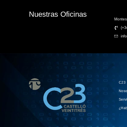
Nuestras Oficinas
Montes
(+3
inf
C23
Noso
Serv
¿Ha