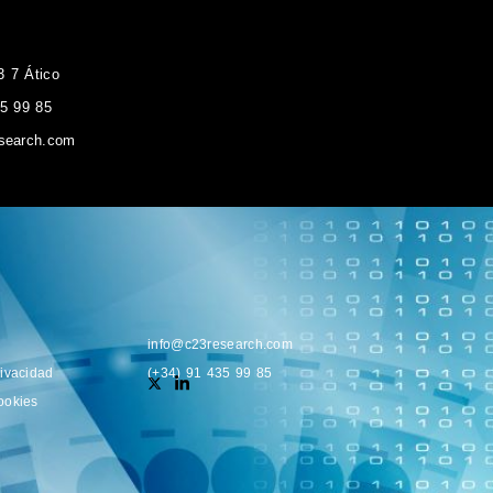
3 7 Ático
35 99 85
search.com
info@c23research.com
rivacidad
(+34) 91 435 99 85
ookies